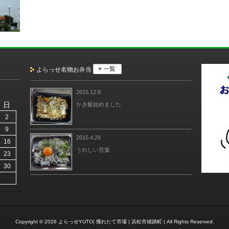
よらっせ名物お弁当
2015.12.8
日
かき飯始めました
2
9
2015.4.29
16
うれしい言葉
23
30
Copyright © 2026
よらっせYUTO| 獲れたて市場 | 浜松市雄踏町 |
All Rights Reserved.